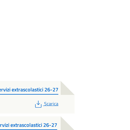
ervizi extrascolastici 26-27
PDF
Scarica
ervizi extrascolastici 26-27