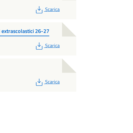
PDF
Scarica
i extrascolastici 26-27
PDF
Scarica
PDF
Scarica