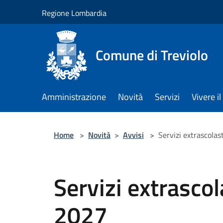
Salta al contenuto principale
Regione Lombardia
Comune di Treviolo
Amministrazione
Novità
Servizi
Vivere 
Home
>
Novità
>
Avvisi
>
Servizi extrascolas
Servizi extrascol
2027