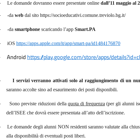
-
Le domande dovranno essere presentate online
dall’11 maggio al 
-
-da
web
dal sito https://socioeducativi.comune.treviolo.bg.it/
-
-da
smartphone
scaricando l’app
Smart.PA
-
iOS
https://apps.apple.com/it/app/smart-pa/id1484176870
Android
https://play.google.com/store/apps/details?id=
-
-
I servizi verranno attivati solo al raggiungimento di un num
saranno accolte sino ad esaurimento dei posti disponibili.
-
Sono previste riduzioni della
quota di frequenza
(per gli alunni is
dell’ISEE che dovrà essere presentata all’atto dell’iscrizione.
-
Le domande degli alunni NON residenti saranno valutate alla chiusura
alla disponibilità di eventuali posti liberi.