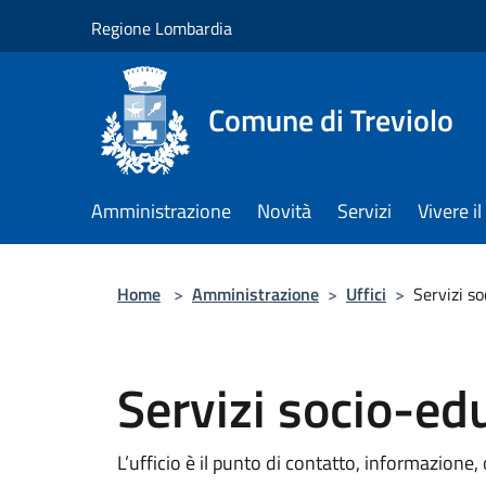
Salta al contenuto principale
Regione Lombardia
Comune di Treviolo
Amministrazione
Novità
Servizi
Vivere 
Home
>
Amministrazione
>
Uffici
>
Servizi so
Servizi socio-edu
L’ufficio è il punto di contatto, informazione, 