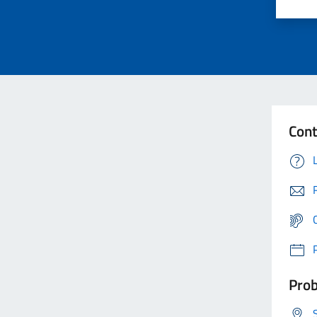
Cont
Prob