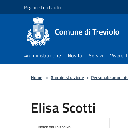
Salta al contenuto principale
Regione Lombardia
Comune di Treviolo
Amministrazione
Novità
Servizi
Vivere 
Home
>
Amministrazione
>
Personale amminis
Elisa Scotti
INDICE DELLA PAGINA