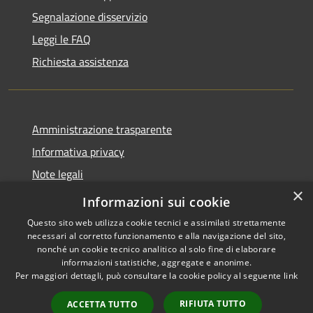
Segnalazione disservizio
Leggi le FAQ
Richiesta assistenza
Amministrazione trasparente
Informativa privacy
Note legali
×
Dichiarazione di accessibilità
Informazioni sui cookie
Questo sito web utilizza cookie tecnici e assimilati strettamente
necessari al corretto funzionamento e alla navigazione del sito,
nonché un cookie tecnico analitico al solo fine di elaborare
informazioni statistiche, aggregate e anonime.
RSS
Copyright © 2026 • Comune di
Per maggiori dettagli, può consultare la cookie policy al seguente
link
Accessibilità
Treviolo • Powered by
Privacy
Municipium
Accesso
•
RIFIUTA TUTTO
ACCETTA TUTTO