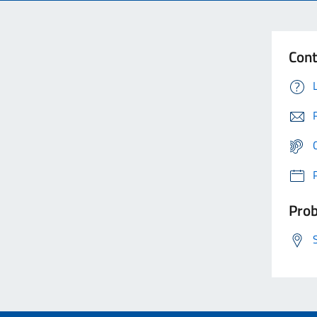
Cont
Prob