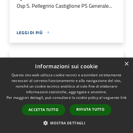
Osp S. Pellegrino Castiglione PS Generale...
LEGGI DI PIÙ
Ospedale M.O. Locatelli Piario PS
×
Informazioni sui cookie
Generale
Questo sito web utilizza cookie tecnici e assimilati strettamente
necessari al corretto funzionamento e alla navigazione del sito,
Indirizzo
Via Groppino, 22
nonché un cookie tecnico analitico al solo fine di elaborare
informazioni statistiche, aggregate e anonime.
Ospedale M.O. Locatelli Piario PS Generale...
Per maggiori dettagli, può consultare la cookie policy al seguente
link
RIFIUTA TUTTO
ACCETTA TUTTO
LEGGI DI PIÙ
MOSTRA DETTAGLI