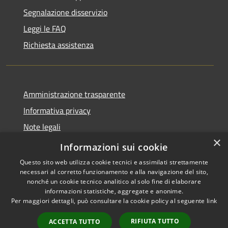
Segnalazione disservizio
Leggi le FAQ
Richiesta assistenza
Amministrazione trasparente
Informativa privacy
Note legali
×
Dichiarazione di accessibilità
Informazioni sui cookie
Questo sito web utilizza cookie tecnici e assimilati strettamente
necessari al corretto funzionamento e alla navigazione del sito,
nonché un cookie tecnico analitico al solo fine di elaborare
informazioni statistiche, aggregate e anonime.
RSS
Copyright © 2026 • Comune di
Per maggiori dettagli, può consultare la cookie policy al seguente
link
Accessibilità
Treviolo • Powered by
Privacy
Municipium
Accesso
•
RIFIUTA TUTTO
ACCETTA TUTTO