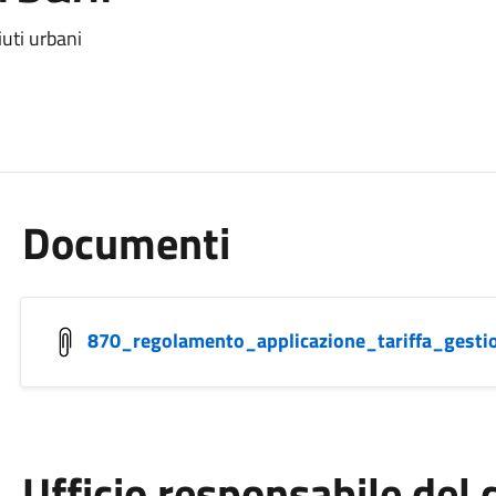
iuti urbani
Documenti
870_regolamento_applicazione_tariffa_gesti
Ufficio responsabile de