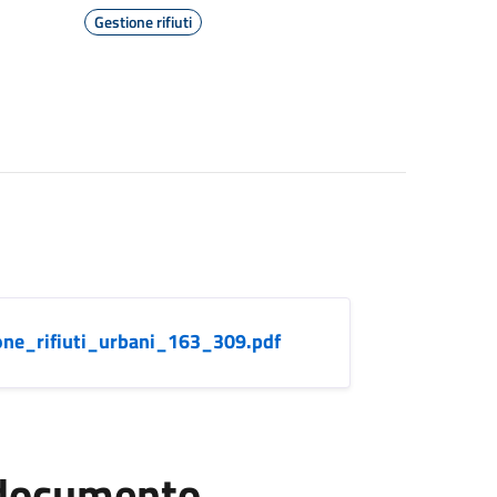
Gestione rifiuti
one_rifiuti_urbani_163_309.pdf
l documento