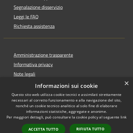
Segnalazione disservizio
Leggi le FAQ
Richiesta assistenza
Amministrazione trasparente
Informativa privacy
Note legali
×
Dichiarazione di accessibilità
Informazioni sui cookie
Questo sito web utilizza cookie tecnici e assimilati strettamente
necessari al corretto funzionamento e alla navigazione del sito,
nonché un cookie tecnico analitico al solo fine di elaborare
informazioni statistiche, aggregate e anonime.
RSS
Copyright © 2026 • Comune di
Per maggiori dettagli, può consultare la cookie policy al seguente
link
Accessibilità
Treviolo • Powered by
Privacy
Municipium
Accesso
•
RIFIUTA TUTTO
ACCETTA TUTTO