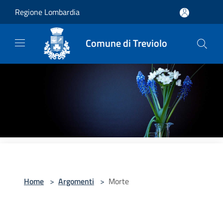
Salta al contenuto principale
Regione Lombardia
Comune di Treviolo
Home
>
Argomenti
>
Morte