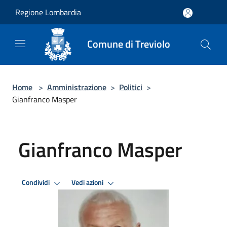
Salta al contenuto principale
Regione Lombardia
Comune di Treviolo
Home
>
Amministrazione
>
Politici
>
Gianfranco Masper
Gianfranco Masper
Condividi
Vedi azioni