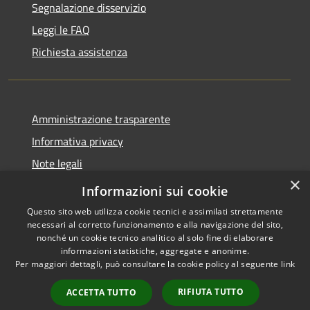
Segnalazione disservizio
Leggi le FAQ
Richiesta assistenza
Amministrazione trasparente
Informativa privacy
Note legali
×
Dichiarazione di accessibilità
Informazioni sui cookie
Questo sito web utilizza cookie tecnici e assimilati strettamente
necessari al corretto funzionamento e alla navigazione del sito,
nonché un cookie tecnico analitico al solo fine di elaborare
informazioni statistiche, aggregate e anonime.
RSS
Copyright © 2026 • Comune di
Per maggiori dettagli, può consultare la cookie policy al seguente
link
Accessibilità
Treviolo • Powered by
Privacy
Municipium
Accesso
•
RIFIUTA TUTTO
ACCETTA TUTTO
Cookie
redazione