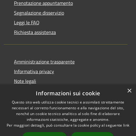
Prenotazione appuntamento
Segnalazione disservizio
Leggi le FAQ
Richiesta assistenza
Amministrazione trasparente
Informativa privacy
Note legali
×
Dichiarazione di accessibilità
Informazioni sui cookie
Questo sito web utilizza cookie tecnici e assimilati strettamente
necessari al corretto funzionamento e alla navigazione del sito,
nonché un cookie tecnico analitico al solo fine di elaborare
informazioni statistiche, aggregate e anonime.
RSS
Copyright © 2026 • Comune di
Per maggiori dettagli, può consultare la cookie policy al seguente
link
Accessibilità
Treviolo • Powered by
Privacy
Municipium
Accesso