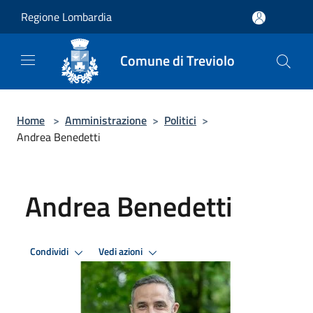
Salta al contenuto principale
Regione Lombardia
Comune di Treviolo
Home
>
Amministrazione
>
Politici
>
Andrea Benedetti
Andrea Benedetti
Condividi
Vedi azioni