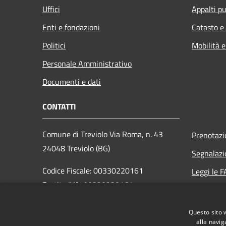
Uffici
Appalti pu
Enti e fondazioni
Catasto e
Politici
Mobilità e
Personale Amministrativo
Documenti e dati
CONTATTI
Comune di Treviolo Via Roma, n. 43
Prenotaz
24048 Treviolo (BG)
Segnalazi
Codice Fiscale: 00330220161
Leggi le 
Partita IVA: 00330220161
Richiesta
PEC: comune.treviolo@legalmail.it
Questo sito 
Centralino Unico:
035 205 9111
alla navig